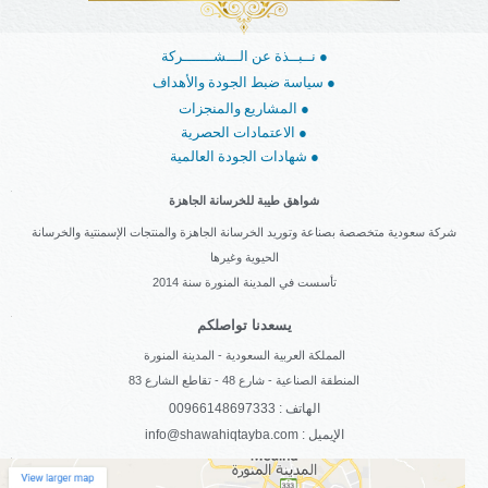
نــبــذة عن الـــشـــــــركة ●
سياسة ضبط الجودة والأهداف ●
المشاريع والمنجزات ●
الاعتمادات الحصرية ●
شهادات الجودة العالمية ●
شواهق طيبة للخرسانة الجاهزة
شركة سعودية متخصصة بصناعة وتوريد الخرسانة الجاهزة والمنتجات الإسمنتية والخرسانة
الحيوية وغيرها
تأسست في المدينة المنورة سنة 2014
يسعدنا تواصلكم
المملكة العربية السعودية - المدينة المنورة
المنطقة الصناعية - شارع 48 - تقاطع الشارع 83
الهاتف : 00966148697333
info@shawahiqtayba.com : الإيميل