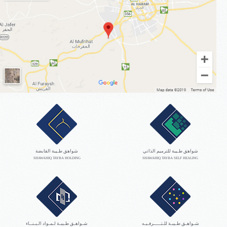
شواهق طـيبة للترميم الذاتي
شواهق طـيبة القابضة
SHAWAHIQ TAYBA HOLDING
SHAWAHIQ TAYBA SELF HEALING
شـواهـق طـيبـة للـتـــــرفـيـه
شـواهـق طـيبـة لـمـواد الـبـنــاء