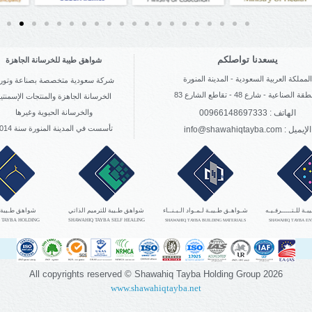
يسعدنا تواصلكم
شواهق طيبة للخرسانة الجاهزة
لمملكة العربية السعودية - المدينة المنورة
شركة سعودية متخصصة بصناعة وتوري
ة الصناعية - شارع 48 - تقاطع الشارع 83
الخرسانة الجاهزة والمنتجات الإسمنتي
الهاتف : 00966148697333
والخرسانة الحيوية وغيرها
تأسست في المدينة المنورة سنة 2014
info@shawahiqtayba.com : الإيميل
ة للـتـــــرفـيـه
شـواهـق طـيبـة لـمـواد الـبـنــاء
شواهق طـيبة للترميم الذاتي
شواهق طـيبة 
 TAYBA HOLDING
SHAWAHIQ TAYBA SELF HEALING
SHAWAHIQ TAYBA BUILDING MATERIALS
SHAWAHIQ TAYBA E
All copyrights reserved © Shawahiq Tayba Holding Group
2026
www.shawahiqtayba.net