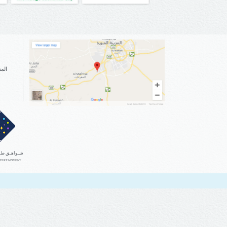
ا
المنطق
شـواهـق طـيبـ
NTERTAINMENT