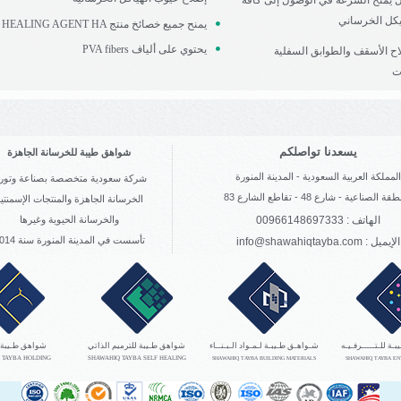
ئل يمنح السرعة في الوصول إلى كافة
هيكل الخرساني
HEALING AGENT HA يمنح جميع خصائخ منتج
PVA fibers يحتوي على ألياف
اح الأسقف والطوابق السفلية
ت
يسعدنا تواصلكم
شواهق طيبة للخرسانة الجاهزة
لمملكة العربية السعودية - المدينة المنورة
شركة سعودية متخصصة بصناعة وتوري
ة الصناعية - شارع 48 - تقاطع الشارع 83
الخرسانة الجاهزة والمنتجات الإسمنتي
الهاتف : 00966148697333
والخرسانة الحيوية وغيرها
تأسست في المدينة المنورة سنة 2014
info@shawahiqtayba.com : الإيميل
ة للـتـــــرفـيـه
شـواهـق طـيبـة لـمـواد الـبـنــاء
شواهق طـيبة للترميم الذاتي
شواهق طـيبة 
 TAYBA HOLDING
SHAWAHIQ TAYBA SELF HEALING
SHAWAHIQ TAYBA BUILDING MATERIALS
SHAWAHIQ TAYBA E