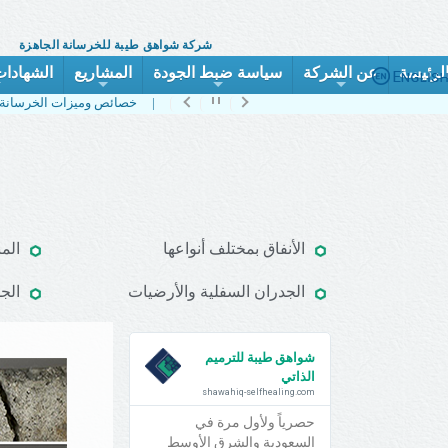
شركة شواهق طيبة للخرسانة الجاهزة
لرئيسة
عن الشركة
سياسة ضبط الجودة
المشاريع
الشهادات
+
+
+
+
الخدمات والمنتجات |
منتج الخرسانة الحيوية |
خصائص وميزات الخرسانة الحيوية |
الأنفاق بمختلف أنواعها
الم
الجدران السفلية والأرضيات
الج
شواهق طيبة للترميم
الذاتي
shawahiq-selfhealing.com
حصرياً ولأول مرة في
السعودية والشرق الأوسط