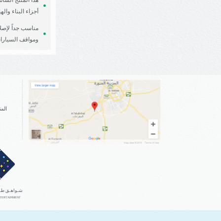
هذا المنتج السا
أجزاء البناء وال
مناسب جداً لإصل
ومواقف السيارا
ا
المنطق
شـواهـق طـيبـ
NTERTAINMENT