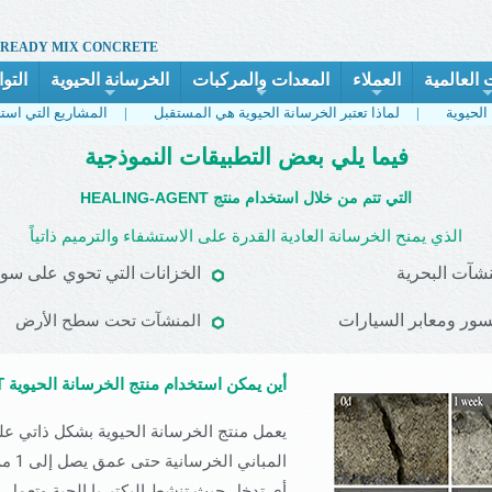
 READY MIX CONCRETE
 العالمية
العملاء
المعدات والمركبات
الخرسانة الحيوية
التو
+
+
+
لماذا تعتبر الخرسانة الحيوية هي المستقبل |
المشاريع التي استخدمت الخرسانة الحيوية |
فيما يلي بعض التطبيقات النموذجية
HEALING-AGENT التي تتم من خلال استخدام منتج
الذي يمنح الخرسانة العادية القدرة على الاستشفاء والترميم ذاتياً
نشآت البحرية
الخزانات التي تحوي على سوا
سور ومعابر السيارات
المنشآت تحت سطح الأرض
HEALING-AGENT أين يمكن استخدام منتج الخرسانة الحيوية
يعمل منتج الخرسانة الحيوية بشكل ذاتي 
المبا
أي تدخل حيث تنشط البكتيريا الحية وتعمل ع