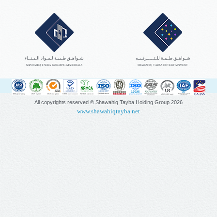
شـواهـق طـيبـة للـتـــــرفـيـه
شـواهـق طـيبـة لـمـواد الـبـنــاء
SHAWAHIQ TAYBA BUILDING MATERIALS
SHAWAHIQ TAYBA ENTERTAINMENT
All copyrights reserved © Shawahiq Tayba Holding Group
2026
www.shawahiqtayba.net