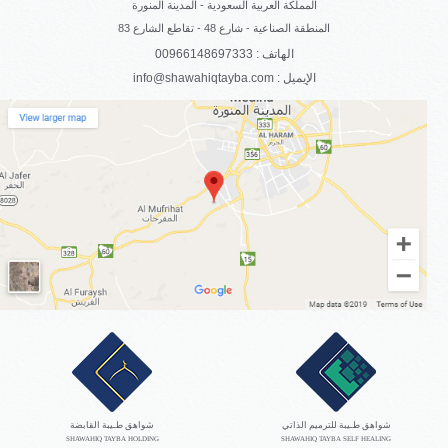
المملكة العربية السعودية - المدينة المنورة
المنطقة الصناعية - شارع 48 - تقاطع الشارع 83
الهاتف : 00966148697333
info@shawahiqtayba.com : الإيميل
شواهق طـيبة للترميم الذاتي
شواهق طـيبة القابضة
SHAWAHIQ TAYBA HOLDING
SHAWAHIQ TAYBA SELF HEALING