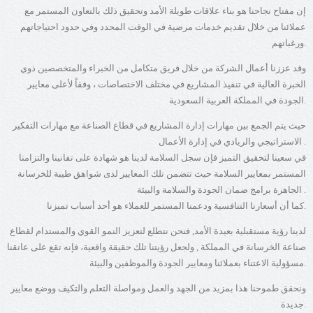
إن مفتاح نجاحنا هو بناء علاقات طويلة الأمد وتحقيق ذلك بالتعاون المستمر مع
عملائنا من خلال تقديم خدمات مرضية في الوقت المحدد وفي حدود احتياجاتهم
ورغباتهم.
وقد عززنا أعمال الشركة من خلال فريق متكامل من الخبراء والمتخصصين ذوي
الخبرة العالية في تنفيذ المشاريع في مختلف الاختصاصات ، وفقاً لأعلى معايير
الجودة في المملكة العربية السعودية.
حيث يتم الجمع بين مهارات إدارة المشاريع في قطاع الصناعة مع مهارات التفكير
الاستراتيجي والريادي في إدارة الأعمال .
في سعينا لتحقيق التميز فإن سجل السلامة لدينا هو شهادة على تفانينا والتزامنا
المستمر بمعايير السلامة حيث تتضمن تلك المعايير لدى شواهق طيبة للخرسانة
الجاهزة برامج ضمان الجودة والسلامة والبيئة .
كما أن أسعارنا التنافسية ودعمنا المستمر للعملاء هو أحد أسباب تميزنا.
لدينا رؤية مستقبلية بعيدة الأمد, فنحن نتطلع لتعزيز النمو القوي والمستدام لقطاع
صناعة الخرسانة في المملكة , ولجعل رؤيتنا تلك حقيقة واقعية، فإنه تقع على عاتقنا
مسؤولية الاعتناء بعملائنا ومعايير الجودة والموظفين والبيئة.
ونحقق طموحنا هذا بمزيد من الجهد والعمل ومواصلة التعلم والتكيف ووضع معايير
جديدة.