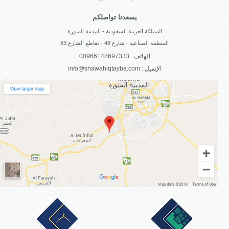
يسعدنا تواصلكم
المملكة العربية السعودية - المدينة المنورة
المنطقة الصناعية - شارع 48 - تقاطع الشارع 83
الهاتف : 00966148697333
info@shawahiqtayba.com : الإيميل