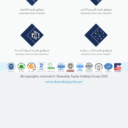
شواهق طـيبة للترميم الذاتي
شواهق طـيبة القابضة
SHAWAHIQ TAYBA HOLDING
SHAWAHIQ TAYBA SELF HEALING
شـواهـق طـيبـة للـتـــــرفـيـه
شـواهـق طـيبـة لـمـواد الـبـنــاء
SHAWAHIQ TAYBA BUILDING MATERIALS
SHAWAHIQ TAYBA ENTERTAINMENT
All copyrights reserved © Shawahiq Tayba Holding Group
2026
www.shawahiqtayba.net