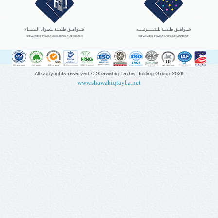
شـواهـق طـيبـة للـتـــــرفـيـه
شـواهـق طـيبـة لـمـواد الـبـنــاء
SHAWAHIQ TAYBA BUILDING MATERIALS
SHAWAHIQ TAYBA ENTERTAINMENT
All copyrights reserved © Shawahiq Tayba Holding Group
2026
www.shawahiqtayba.net