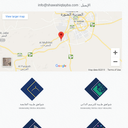
info@shawahiqtayba.com : الإيميل
شواهق طـيبة للترميم الذاتي
شواهق طـيبة القابضة
SHAWAHIQ TAYBA HOLDING
SHAWAHIQ TAYBA SELF HEALING