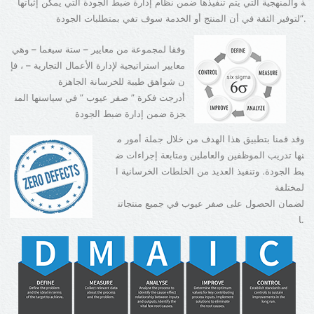
ة والمنهجية التي يتم تنفيذها ضمن نظام إدارة ضبط الجودة التي يمكن إثباتها
لتوفير الثقة في أن المنتج أو الخدمة سوف تفي بمتطلبات الجودة”.
وفقا لمجموعة من معايير – ستة سيغما – وهي
معايير استراتيجية لإدارة الأعمال التجارية – ، فإ
ن شواهق طيبة للخرسانة الجاهزة
أدرجت فكرة ” صفر عيوب ” في سياستها المن
جزة ضمن إدارة ضبط الجودة
وقد قمنا بتطبيق هذا الهدف من خلال جملة أمور م
نها تدريب الموظفين والعاملين ومتابعة إجراءات ض
بط الجودة. وتنفيذ العديد من الخلطات الخرسانية ا
لمختلفة
لضمان الحصول على صفر عيوب في جميع منتجاتن
ا.