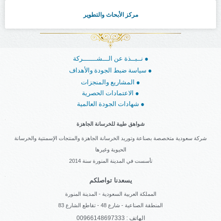
مركز الأبحاث والتطوير
نــبــذة عن الـــشـــــــركة ●
سياسة ضبط الجودة والأهداف ●
المشاريع والمنجزات ●
الاعتمادات الحصرية ●
شهادات الجودة العالمية ●
شواهق طيبة للخرسانة الجاهزة
شركة سعودية متخصصة بصناعة وتوريد الخرسانة الجاهزة والمنتجات الإسمنتية والخرسانة
الحيوية وغيرها
تأسست في المدينة المنورة سنة 2014
يسعدنا تواصلكم
المملكة العربية السعودية - المدينة المنورة
المنطقة الصناعية - شارع 48 - تقاطع الشارع 83
الهاتف : 00966148697333