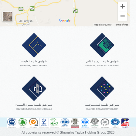
شواهق طـيبة للترميم الذاتي
شواهق طـيبة القابضة
SHAWAHIQ TAYBA HOLDING
SHAWAHIQ TAYBA SELF HEALING
شـواهـق طـيبـة للـتـــــرفـيـه
شـواهـق طـيبـة لـمـواد الـبـنــاء
SHAWAHIQ TAYBA BUILDING MATERIALS
SHAWAHIQ TAYBA ENTERTAINMENT
All copyrights reserved © Shawahiq Tayba Holding Group
2026