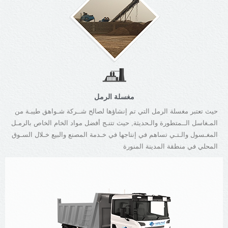
مغسلة الرمل
حيث تعتبر مغسلة الرمل التي تم إنشاؤها لصالح شــركة شـواهق طيبـة من
المـغاسل الــمتطورة والـحديثة, حيث تتنـج أفضل مواد الخام الخاص بالرمـل
المغـسول والـتـي تساهم في إنتاجها في خـدمة المصنع والبيع خـلال السـوق
المحلي في منطقة المدينة المنورة