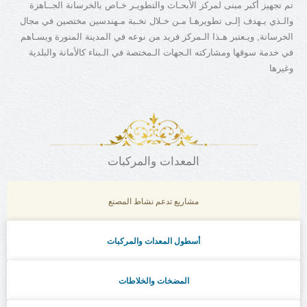
تم تجهيز أكبر مبنى لمركز الأبحـاث والتطويـر خـاص بالخرسانة الجــاهزة
والـذي يـهدف إلـى تطويرهـا مـن خـلال نخـبة مـهندسين مختصين في مجال
الخرسانة, ويـعتبر هـذا الـمركز فريد من نوعه في المدينة المنورة ويسـاهم
في خدمة سوقها ومشاركته الـجهات الـمختصة في الـبناء كالأمانة والبلدية
وغيرها
المعدات والمركبات
مشاريع تدعم نشاط المصنع
أسطول المعدات والمركبات
المضخات والخلاطات