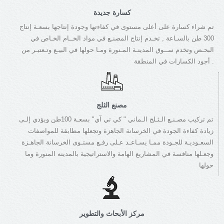
كسارة جديدة
تم شراء كسارة على أعلى مستوى في كفاءتها وجودة إنتاجها بسعـة إنتاج
300 طن بالسـاعة , تخـدم إنتاج المصنـع في مواد الخــام الخـاص في
البحـص وتخدم ســوق المدينـة المـنورة ومـا حولها في البيـع وتـعتبـر من
أجود الكسارات في المنطقة .
مصنع الثلج
تم تركيب مصـنـع الـثـلج الـماني " كي تي آي" بسعـة 100طن ويؤدي إلـى
زيادة كفاءة الجودة في الخرسانة الجاهزة وتجعلها مطابقة للمواصفات
السعـوديـة للجـودة ممـا يسـاعـد عـلى رفـع مستـوى الخرسانة الجاهـزة
وجعـلها منافسة في المشاريع الهامة والاستراتيجية بالمدينه المنورة وما
حولها
مركز الأبحاث والتطوير