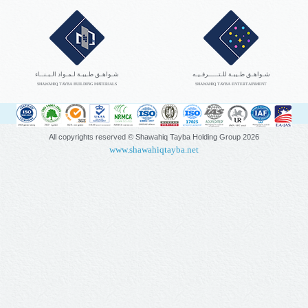
شـواهـق طـيبـة للـتـــــرفـيـه
شـواهـق طـيبـة لـمـواد الـبـنــاء
SHAWAHIQ TAYBA BUILDING MATERIALS
SHAWAHIQ TAYBA ENTERTAINMENT
All copyrights reserved © Shawahiq Tayba Holding Group
2026
www.shawahiqtayba.net