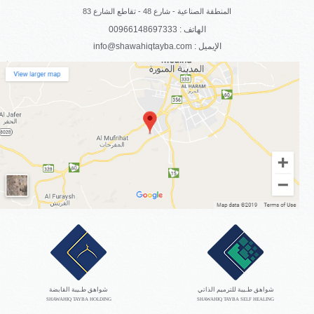
المنطقة الصناعية - شارع 48 - تقاطع الشارع 83
الهاتف : 00966148697333
info@shawahiqtayba.com : الإيميل
شواهق طـيبة للترميم الذاتي
شواهق طـيبة القابضة
SHAWAHIQ TAYBA HOLDING
SHAWAHIQ TAYBA SELF HEALING