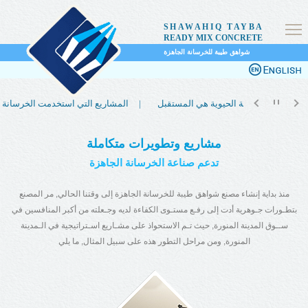
SHAWAHIQ TAYBA
READY MIX CONCRETE
شواهق طيبة للخرسانة الجاهزة
لماذا تعتبر الخرسانة الحيوية هي المستقبل |
المشاريع التي استخدمت الخرسانة الحيوية |
مشاريع وتطويرات متكاملة
تدعم صناعة الخرسانة الجاهزة
منذ بداية إنشاء مصنع شواهق طيبة للخرسانة الجاهزة إلى وقتنا الحالي, مر المصنع
بتطـورات جـوهرية أدت إلى رفـع مستـوى الكفاءة لديه وجـعلته من أكبر المنافسين في
ســوق المدينة المنورة, حيث تـم الاستحواذ على مشـاريع اسـتراتيجية في الـمدينة
المنورة, ومن مراحل التطور هذه على سبيل المثال, ما يلي